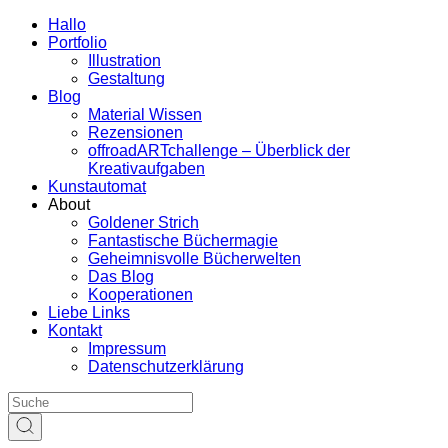
Hallo
Portfolio
Illustration
Gestaltung
Blog
Material Wissen
Rezensionen
offroadARTchallenge – Überblick der
Kreativaufgaben
Kunstautomat
About
Goldener Strich
Fantastische Büchermagie
Geheimnisvolle Bücherwelten
Das Blog
Kooperationen
Liebe Links
Kontakt
Impressum
Datenschutzerklärung