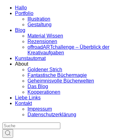
Hallo
Portfolio
Illustration
Gestaltung
Blog
Material Wissen
Rezensionen
offroadARTchallenge – Überblick der
Kreativaufgaben
Kunstautomat
About
Goldener Strich
Fantastische Büchermagie
Geheimnisvolle Bücherwelten
Das Blog
Kooperationen
Liebe Links
Kontakt
Impressum
Datenschutzerklärung