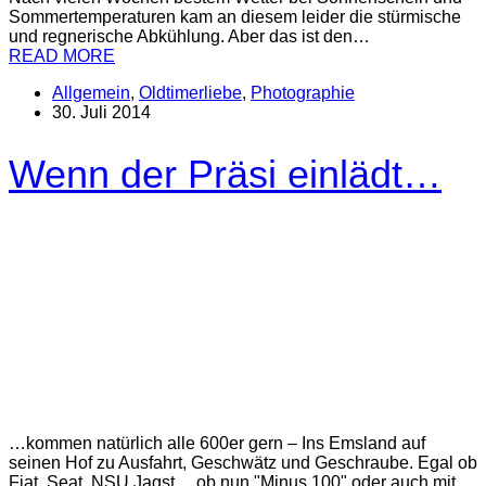
Sommertemperaturen kam an diesem leider die stürmische
und regnerische Abkühlung. Aber das ist den…
READ MORE
Allgemein
,
Oldtimerliebe
,
Photographie
30. Juli 2014
Wenn der Präsi einlädt…
…kommen natürlich alle 600er gern – Ins Emsland auf
seinen Hof zu Ausfahrt, Geschwätz und Geschraube. Egal ob
Fiat, Seat, NSU Jagst… ob nun "Minus 100" oder auch mit