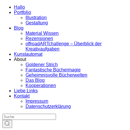
Hallo
Portfolio
Illustration
Gestaltung
Blog
Material Wissen
Rezensionen
offroadARTchallenge – Überblick der
Kreativaufgaben
Kunstautomat
About
Goldener Strich
Fantastische Büchermagie
Geheimnisvolle Bücherwelten
Das Blog
Kooperationen
Liebe Links
Kontakt
Impressum
Datenschutzerklärung