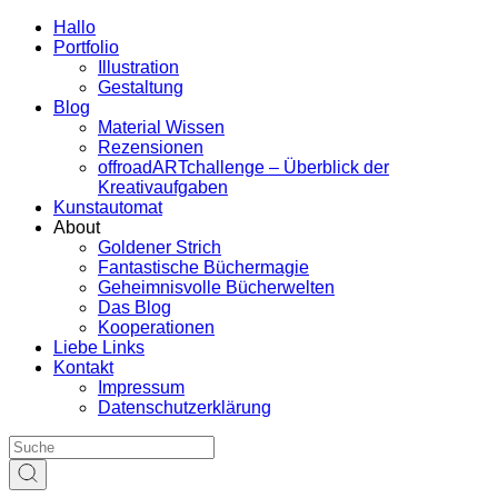
Hallo
Portfolio
Illustration
Gestaltung
Blog
Material Wissen
Rezensionen
offroadARTchallenge – Überblick der
Kreativaufgaben
Kunstautomat
About
Goldener Strich
Fantastische Büchermagie
Geheimnisvolle Bücherwelten
Das Blog
Kooperationen
Liebe Links
Kontakt
Impressum
Datenschutzerklärung