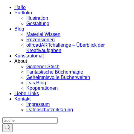
Hallo
Portfolio
Illustration
Gestaltung
Blog
Material Wissen
Rezensionen
offroadARTchallenge – Überblick der
Kreativaufgaben
Kunstautomat
About
Goldener Strich
Fantastische Büchermagie
Geheimnisvolle Bücherwelten
Das Blog
Kooperationen
Liebe Links
Kontakt
Impressum
Datenschutzerklärung