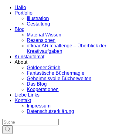
Hallo
Portfolio
Illustration
Gestaltung
Blog
Material Wissen
Rezensionen
offroadARTchallenge – Überblick der
Kreativaufgaben
Kunstautomat
About
Goldener Strich
Fantastische Büchermagie
Geheimnisvolle Bücherwelten
Das Blog
Kooperationen
Liebe Links
Kontakt
Impressum
Datenschutzerklärung