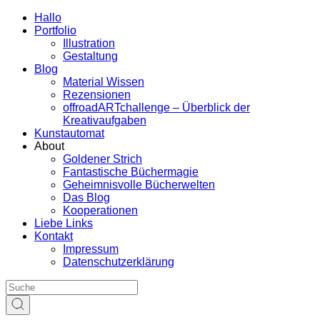
Hallo
Portfolio
Illustration
Gestaltung
Blog
Material Wissen
Rezensionen
offroadARTchallenge – Überblick der
Kreativaufgaben
Kunstautomat
About
Goldener Strich
Fantastische Büchermagie
Geheimnisvolle Bücherwelten
Das Blog
Kooperationen
Liebe Links
Kontakt
Impressum
Datenschutzerklärung