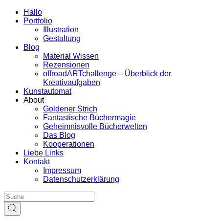
Hallo
Portfolio
Illustration
Gestaltung
Blog
Material Wissen
Rezensionen
offroadARTchallenge – Überblick der
Kreativaufgaben
Kunstautomat
About
Goldener Strich
Fantastische Büchermagie
Geheimnisvolle Bücherwelten
Das Blog
Kooperationen
Liebe Links
Kontakt
Impressum
Datenschutzerklärung