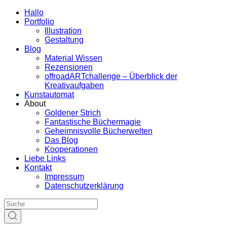
Hallo
Portfolio
Illustration
Gestaltung
Blog
Material Wissen
Rezensionen
offroadARTchallenge – Überblick der
Kreativaufgaben
Kunstautomat
About
Goldener Strich
Fantastische Büchermagie
Geheimnisvolle Bücherwelten
Das Blog
Kooperationen
Liebe Links
Kontakt
Impressum
Datenschutzerklärung