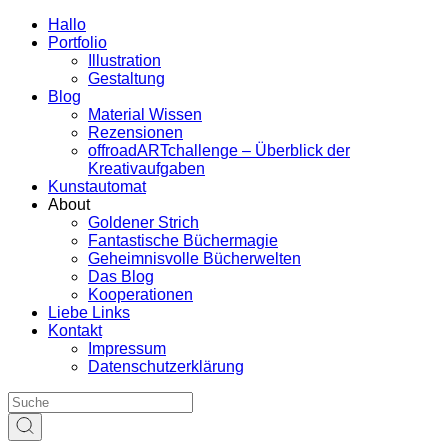
Hallo
Portfolio
Illustration
Gestaltung
Blog
Material Wissen
Rezensionen
offroadARTchallenge – Überblick der
Kreativaufgaben
Kunstautomat
About
Goldener Strich
Fantastische Büchermagie
Geheimnisvolle Bücherwelten
Das Blog
Kooperationen
Liebe Links
Kontakt
Impressum
Datenschutzerklärung