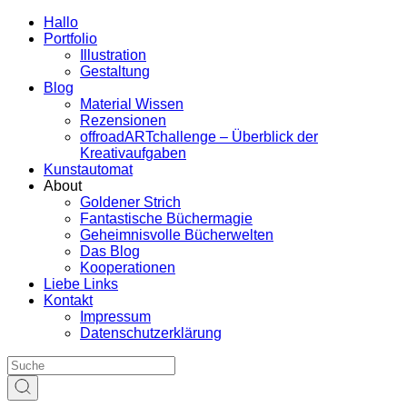
Hallo
Portfolio
Illustration
Gestaltung
Blog
Material Wissen
Rezensionen
offroadARTchallenge – Überblick der
Kreativaufgaben
Kunstautomat
About
Goldener Strich
Fantastische Büchermagie
Geheimnisvolle Bücherwelten
Das Blog
Kooperationen
Liebe Links
Kontakt
Impressum
Datenschutzerklärung