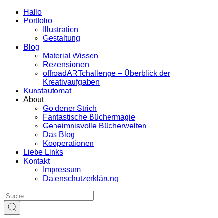
Hallo
Portfolio
Illustration
Gestaltung
Blog
Material Wissen
Rezensionen
offroadARTchallenge – Überblick der
Kreativaufgaben
Kunstautomat
About
Goldener Strich
Fantastische Büchermagie
Geheimnisvolle Bücherwelten
Das Blog
Kooperationen
Liebe Links
Kontakt
Impressum
Datenschutzerklärung