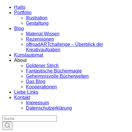
Hallo
Portfolio
Illustration
Gestaltung
Blog
Material Wissen
Rezensionen
offroadARTchallenge – Überblick der
Kreativaufgaben
Kunstautomat
About
Goldener Strich
Fantastische Büchermagie
Geheimnisvolle Bücherwelten
Das Blog
Kooperationen
Liebe Links
Kontakt
Impressum
Datenschutzerklärung