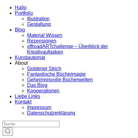
Hallo
Portfolio
Illustration
Gestaltung
Blog
Material Wissen
Rezensionen
offroadARTchallenge – Überblick der
Kreativaufgaben
Kunstautomat
About
Goldener Strich
Fantastische Büchermagie
Geheimnisvolle Bücherwelten
Das Blog
Kooperationen
Liebe Links
Kontakt
Impressum
Datenschutzerklärung