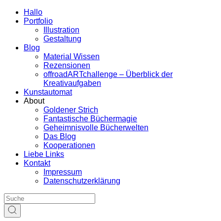
Hallo
Portfolio
Illustration
Gestaltung
Blog
Material Wissen
Rezensionen
offroadARTchallenge – Überblick der
Kreativaufgaben
Kunstautomat
About
Goldener Strich
Fantastische Büchermagie
Geheimnisvolle Bücherwelten
Das Blog
Kooperationen
Liebe Links
Kontakt
Impressum
Datenschutzerklärung