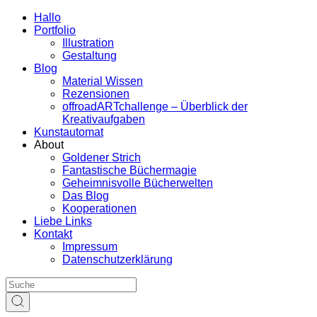
Hallo
Portfolio
Illustration
Gestaltung
Blog
Material Wissen
Rezensionen
offroadARTchallenge – Überblick der
Kreativaufgaben
Kunstautomat
About
Goldener Strich
Fantastische Büchermagie
Geheimnisvolle Bücherwelten
Das Blog
Kooperationen
Liebe Links
Kontakt
Impressum
Datenschutzerklärung