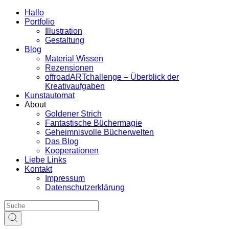
Hallo
Portfolio
Illustration
Gestaltung
Blog
Material Wissen
Rezensionen
offroadARTchallenge – Überblick der
Kreativaufgaben
Kunstautomat
About
Goldener Strich
Fantastische Büchermagie
Geheimnisvolle Bücherwelten
Das Blog
Kooperationen
Liebe Links
Kontakt
Impressum
Datenschutzerklärung