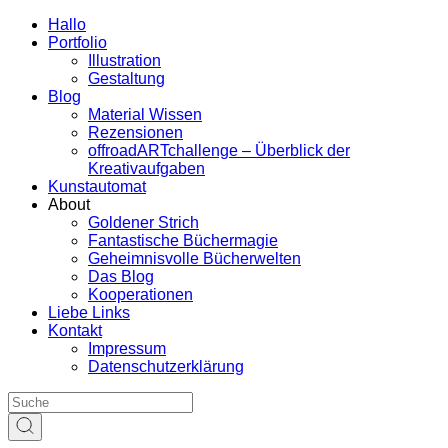
Hallo
Portfolio
Illustration
Gestaltung
Blog
Material Wissen
Rezensionen
offroadARTchallenge – Überblick der
Kreativaufgaben
Kunstautomat
About
Goldener Strich
Fantastische Büchermagie
Geheimnisvolle Bücherwelten
Das Blog
Kooperationen
Liebe Links
Kontakt
Impressum
Datenschutzerklärung