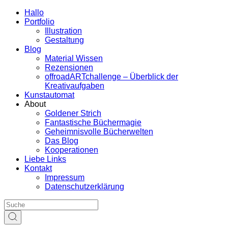
Hallo
Portfolio
Illustration
Gestaltung
Blog
Material Wissen
Rezensionen
offroadARTchallenge – Überblick der
Kreativaufgaben
Kunstautomat
About
Goldener Strich
Fantastische Büchermagie
Geheimnisvolle Bücherwelten
Das Blog
Kooperationen
Liebe Links
Kontakt
Impressum
Datenschutzerklärung