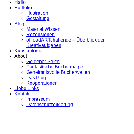
Hallo
Portfolio
Illustration
Gestaltung
Blog
Material Wissen
Rezensionen
offroadARTchallenge – Überblick der
Kreativaufgaben
Kunstautomat
About
Goldener Strich
Fantastische Büchermagie
Geheimnisvolle Bücherwelten
Das Blog
Kooperationen
Liebe Links
Kontakt
Impressum
Datenschutzerklärung