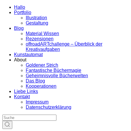
Hallo
Portfolio
Illustration
Gestaltung
Blog
Material Wissen
Rezensionen
offroadARTchallenge – Überblick der
Kreativaufgaben
Kunstautomat
About
Goldener Strich
Fantastische Büchermagie
Geheimnisvolle Bücherwelten
Das Blog
Kooperationen
Liebe Links
Kontakt
Impressum
Datenschutzerklärung