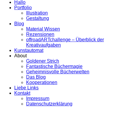
Hallo
Portfolio
Illustration
Gestaltung
Blog
Material Wissen
Rezensionen
offroadARTchallenge – Überblick der
Kreativaufgaben
Kunstautomat
About
Goldener Strich
Fantastische Büchermagie
Geheimnisvolle Bücherwelten
Das Blog
Kooperationen
Liebe Links
Kontakt
Impressum
Datenschutzerklärung