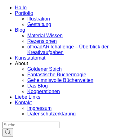
Hallo
Portfolio
Illustration
Gestaltung
Blog
Material Wissen
Rezensionen
offroadARTchallenge – Überblick der
Kreativaufgaben
Kunstautomat
About
Goldener Strich
Fantastische Büchermagie
Geheimnisvolle Bücherwelten
Das Blog
Kooperationen
Liebe Links
Kontakt
Impressum
Datenschutzerklärung