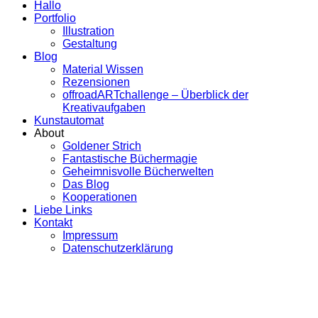
Hallo
Portfolio
Illustration
Gestaltung
Blog
Material Wissen
Rezensionen
offroadARTchallenge – Überblick der
Kreativaufgaben
Kunstautomat
About
Goldener Strich
Fantastische Büchermagie
Geheimnisvolle Bücherwelten
Das Blog
Kooperationen
Liebe Links
Kontakt
Impressum
Datenschutzerklärung