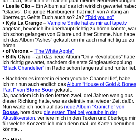
für Euch, liste ich hier mal ein paar meiner Neuerwerbungen:
• Leslie Clio
– Ein Album auf das ich wirklich gewartet habe:
“Gladys”. Die junge Hamburgerin hat mich von Anfang an
überzeugt. Gehts Euch auch so? Ja?
“Told you so”
• Kyla La Grange
–
Vampire Smile hat es mir auf tape.tv
angetan, bevor ich ihr überhaupt richtig zu hören konnte, war
ich schon gefangen von Gitarre und ihrer Stimme. Nun habe
ich das Album “Ashes” gekauft um ihr auch mal richtig zu zu
hören.
• of Verona
–
“The White Apple”
• Biffy Clyro
– auf das neue Album “Only Revolutions” habe
ich richtig gewartet, nachdem die erste Singleauskopplung
“Black Chandelier”
im Radio schon lange rauf und runter lief.
• Nachdem es immer in einem youtube-Channel lief, habe
ich mir nun auch endlich das
Album “House of Gold & Bones
Part I” von
Stone Sour
gekauft.
Ja, nachdem ich in den letzten zwei, drei Jahren wenig aus
dieser Richtung hatte, war es definitiv mal wieder Zeit dafür.
Nun warte ich noch auf das
neue Album “Kraniche” von
Bosse
, höre dazu
die ersten Titel bei youtube in der
Akustikversion
, verliere mich in den Texten und überlege mir
für welche Konzerte ich mich denn mal um Karten bemühen
könnte…
Ge-Hört: