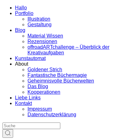
Hallo
Portfolio
Illustration
Gestaltung
Blog
Material Wissen
Rezensionen
offroadARTchallenge – Überblick der
Kreativaufgaben
Kunstautomat
About
Goldener Strich
Fantastische Büchermagie
Geheimnisvolle Bücherwelten
Das Blog
Kooperationen
Liebe Links
Kontakt
Impressum
Datenschutzerklärung