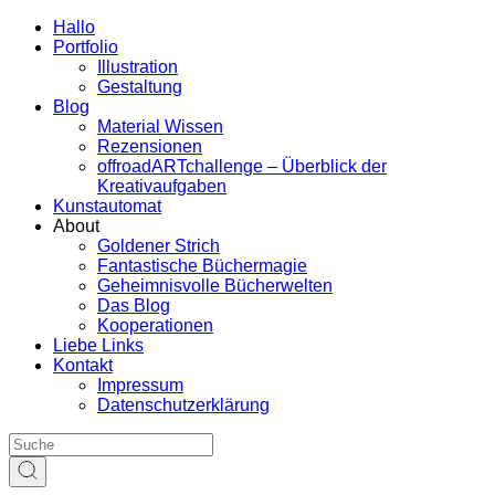
Hallo
Portfolio
Illustration
Gestaltung
Blog
Material Wissen
Rezensionen
offroadARTchallenge – Überblick der
Kreativaufgaben
Kunstautomat
About
Goldener Strich
Fantastische Büchermagie
Geheimnisvolle Bücherwelten
Das Blog
Kooperationen
Liebe Links
Kontakt
Impressum
Datenschutzerklärung