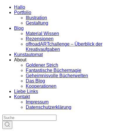
Hallo
Portfolio
Illustration
Gestaltung
Blog
Material Wissen
Rezensionen
offroadARTchallenge – Überblick der
Kreativaufgaben
Kunstautomat
About
Goldener Strich
Fantastische Büchermagie
Geheimnisvolle Bücherwelten
Das Blog
Kooperationen
Liebe Links
Kontakt
Impressum
Datenschutzerklärung