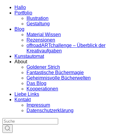
Hallo
Portfolio
Illustration
Gestaltung
Blog
Material Wissen
Rezensionen
offroadARTchallenge – Überblick der
Kreativaufgaben
Kunstautomat
About
Goldener Strich
Fantastische Büchermagie
Geheimnisvolle Bücherwelten
Das Blog
Kooperationen
Liebe Links
Kontakt
Impressum
Datenschutzerklärung