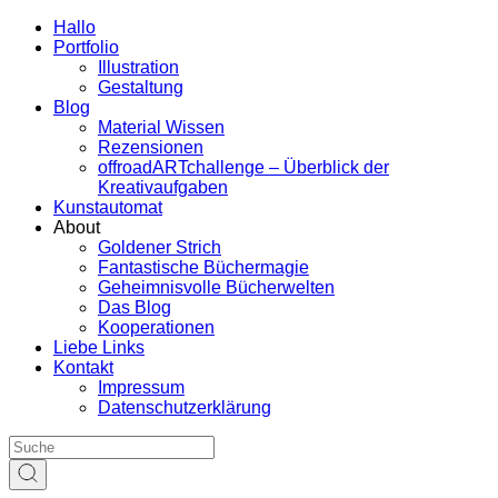
Hallo
Portfolio
Illustration
Gestaltung
Blog
Material Wissen
Rezensionen
offroadARTchallenge – Überblick der
Kreativaufgaben
Kunstautomat
About
Goldener Strich
Fantastische Büchermagie
Geheimnisvolle Bücherwelten
Das Blog
Kooperationen
Liebe Links
Kontakt
Impressum
Datenschutzerklärung