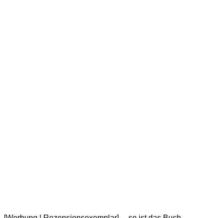
[Werbung | Rezensionsexemplar] …so ist das Buch