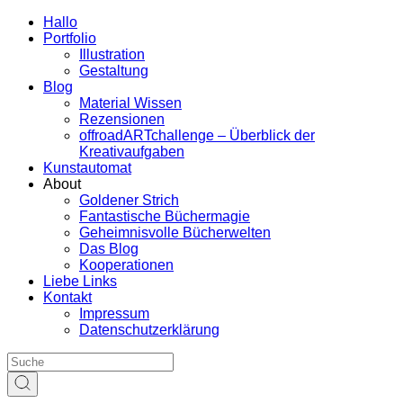
Hallo
Portfolio
Illustration
Gestaltung
Blog
Material Wissen
Rezensionen
offroadARTchallenge – Überblick der
Kreativaufgaben
Kunstautomat
About
Goldener Strich
Fantastische Büchermagie
Geheimnisvolle Bücherwelten
Das Blog
Kooperationen
Liebe Links
Kontakt
Impressum
Datenschutzerklärung