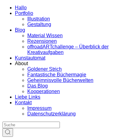
Hallo
Portfolio
Illustration
Gestaltung
Blog
Material Wissen
Rezensionen
offroadARTchallenge – Überblick der
Kreativaufgaben
Kunstautomat
About
Goldener Strich
Fantastische Büchermagie
Geheimnisvolle Bücherwelten
Das Blog
Kooperationen
Liebe Links
Kontakt
Impressum
Datenschutzerklärung