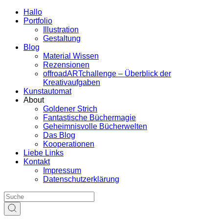
Hallo
Portfolio
Illustration
Gestaltung
Blog
Material Wissen
Rezensionen
offroadARTchallenge – Überblick der
Kreativaufgaben
Kunstautomat
About
Goldener Strich
Fantastische Büchermagie
Geheimnisvolle Bücherwelten
Das Blog
Kooperationen
Liebe Links
Kontakt
Impressum
Datenschutzerklärung