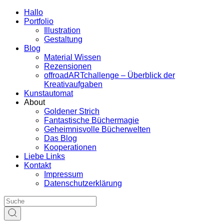
Hallo
Portfolio
Illustration
Gestaltung
Blog
Material Wissen
Rezensionen
offroadARTchallenge – Überblick der
Kreativaufgaben
Kunstautomat
About
Goldener Strich
Fantastische Büchermagie
Geheimnisvolle Bücherwelten
Das Blog
Kooperationen
Liebe Links
Kontakt
Impressum
Datenschutzerklärung