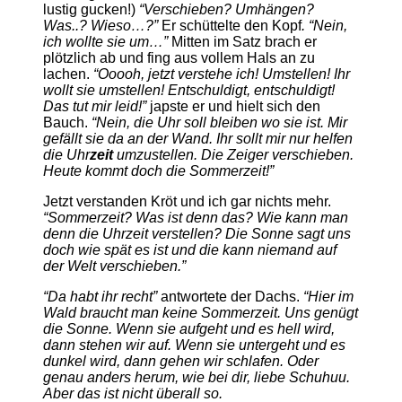
lustig gucken!)
“Verschieben? Umhängen?
Was..? Wieso…?”
Er schüttelte den Kopf
. “Nein,
ich wollte sie um…”
Mitten im Satz brach er
plötzlich ab und fing aus vollem Hals an zu
lachen.
“Ooooh, jetzt verstehe ich! Umstellen! Ihr
wollt sie umstellen! Entschuldigt, entschuldigt!
Das tut mir leid!”
japste er und hielt sich den
Bauch.
“Nein, die Uhr soll bleiben wo sie ist. Mir
gefällt sie da an der Wand. Ihr sollt mir nur helfen
die Uhr
zeit
umzustellen. Die Zeiger verschieben.
Heute kommt doch die Sommerzeit!”
Jetzt verstanden Kröt und ich gar nichts mehr.
“Sommerzeit? Was ist denn das? Wie kann man
denn die Uhrzeit verstellen? Die Sonne sagt uns
doch wie spät es ist und die kann niemand auf
der Welt verschieben.”
“Da habt ihr recht”
antwortete der Dachs.
“Hier im
Wald braucht man keine Sommerzeit. Uns genügt
die Sonne. Wenn sie aufgeht und es hell wird,
dann stehen wir auf. Wenn sie untergeht und es
dunkel wird, dann gehen wir schlafen. Oder
genau anders herum, wie bei dir, liebe Schuhuu.
Aber das ist nicht überall so.