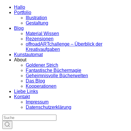
Hallo
Portfolio
Illustration
Gestaltung
Blog
Material Wissen
Rezensionen
offroadARTchallenge – Überblick der
Kreativaufgaben
Kunstautomat
About
Goldener Strich
Fantastische Büchermagie
Geheimnisvolle Bücherwelten
Das Blog
Kooperationen
Liebe Links
Kontakt
Impressum
Datenschutzerklärung