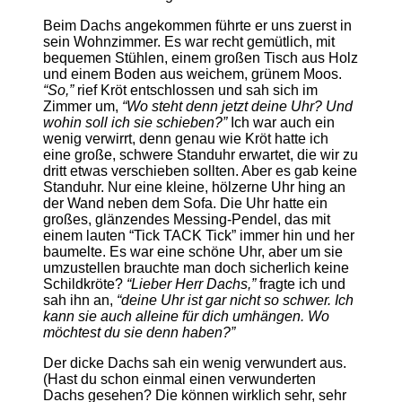
Beim Dachs angekommen führte er uns zuerst in
sein Wohnzimmer. Es war recht gemütlich, mit
bequemen Stühlen, einem großen Tisch aus Holz
und einem Boden aus weichem, grünem Moos.
“So,”
rief Kröt entschlossen und sah sich im
Zimmer um,
“Wo steht denn jetzt deine Uhr? Und
wohin soll ich sie schieben?”
Ich war auch ein
wenig verwirrt, denn genau wie Kröt hatte ich
eine große, schwere Standuhr erwartet, die wir zu
dritt etwas verschieben sollten. Aber es gab keine
Standuhr. Nur eine kleine, hölzerne Uhr hing an
der Wand neben dem Sofa. Die Uhr hatte ein
großes, glänzendes Messing-Pendel, das mit
einem lauten “Tick TACK Tick” immer hin und her
baumelte. Es war eine schöne Uhr, aber um sie
umzustellen brauchte man doch sicherlich keine
Schildkröte?
“Lieber Herr Dachs,”
fragte ich und
sah ihn an,
“deine Uhr ist gar nicht so schwer. Ich
kann sie auch alleine für dich umhängen. Wo
möchtest du sie denn haben?”
Der dicke Dachs sah ein wenig verwundert aus.
(Hast du schon einmal einen verwunderten
Dachs gesehen? Die können wirklich sehr, sehr