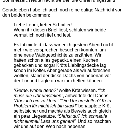
Sommerzeit: Heute Nacht werden die Uhren umgestellt!
Gerade eben habe ich auch noch eine eulige Nachricht von
den beiden bekommen:
Liebe Leoni, lieber Schnitter!
Wenn ihr diesen Brief liest, schlafen wir beide
vermutlich noch tief und fest.
Es tut mir leid, dass wir euch gestern Abend nicht
mehr wie versprochen besuchen konnten, um
eine neue Waldgeschichte zu erzählen. Wir
hatten schon alles gepackt, einen Kuchen
gebacken und sogar Kröts Lieblingsdecke lag
schon im Koffer. Aber gerade als wir aufbrechen
wollten, stand der dicke Dachs von nebenan vor
der Tür und fragte ob wir ihm helfen können.
“Gerne, wobei denn?”
wollte Kröt wissen.
“Ich
muss die Uhr umstellen”
, antwortete der Dachs.
“Aber ich bin zu klein.”
“Die Uhr umstellen? Kein
Problem für mich! Ich bin stark!”
behauptete Kröt
selbstsicher und machte als Beweis auch gleich
ein paar Liegestütze.
“Siehst du? Ich schnaufe
nicht einmal! Lass uns gehen!”
. Und so machten
wir uns auf den Weg nach nebenan.