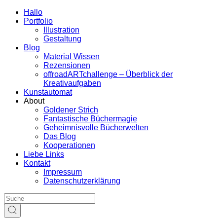
Hallo
Portfolio
Illustration
Gestaltung
Blog
Material Wissen
Rezensionen
offroadARTchallenge – Überblick der
Kreativaufgaben
Kunstautomat
About
Goldener Strich
Fantastische Büchermagie
Geheimnisvolle Bücherwelten
Das Blog
Kooperationen
Liebe Links
Kontakt
Impressum
Datenschutzerklärung