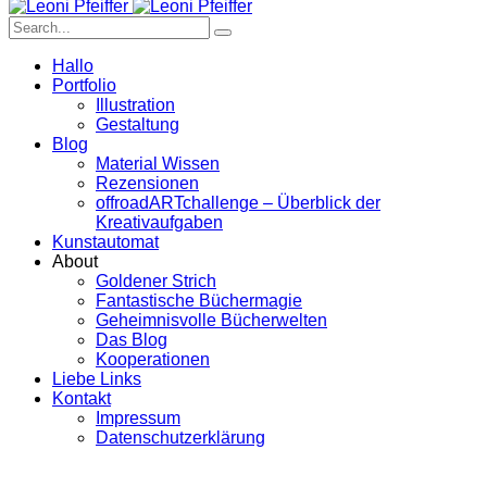
Hallo
Portfolio
Illustration
Gestaltung
Blog
Material Wissen
Rezensionen
offroadARTchallenge – Überblick der
Kreativaufgaben
Kunstautomat
About
Goldener Strich
Fantastische Büchermagie
Geheimnisvolle Bücherwelten
Das Blog
Kooperationen
Liebe Links
Kontakt
Impressum
Datenschutzerklärung