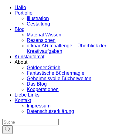
Hallo
Portfolio
Illustration
Gestaltung
Blog
Material Wissen
Rezensionen
offroadARTchallenge – Überblick der
Kreativaufgaben
Kunstautomat
About
Goldener Strich
Fantastische Büchermagie
Geheimnisvolle Bücherwelten
Das Blog
Kooperationen
Liebe Links
Kontakt
Impressum
Datenschutzerklärung