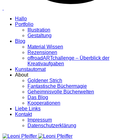
Hallo
Portfolio
Illustration
Gestaltung
Blog
Material Wissen
Rezensionen
offroadARTchallenge – Überblick der
Kreativaufgaben
Kunstautomat
About
Goldener Strich
Fantastische Büchermagie
Geheimnisvolle Bücherwelten
Das Blog
Kooperationen
Liebe Links
Kontakt
Impressum
Datenschutzerklärung