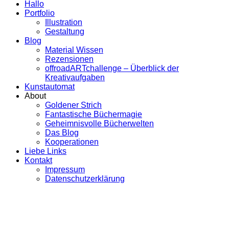
Hallo
Portfolio
Illustration
Gestaltung
Blog
Material Wissen
Rezensionen
offroadARTchallenge – Überblick der
Kreativaufgaben
Kunstautomat
About
Goldener Strich
Fantastische Büchermagie
Geheimnisvolle Bücherwelten
Das Blog
Kooperationen
Liebe Links
Kontakt
Impressum
Datenschutzerklärung