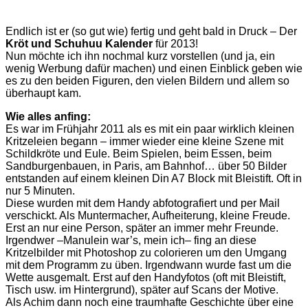
Endlich ist er (so gut wie) fertig und geht bald in Druck – Der
Kröt und Schuhuu Kalender
für 2013!
Nun möchte ich ihn nochmal kurz vorstellen (und ja, ein
wenig Werbung dafür machen) und einen Einblick geben wie
es zu den beiden Figuren, den vielen Bildern und allem so
überhaupt kam.
Wie alles anfing:
Es war im Frühjahr 2011 als es mit ein paar wirklich kleinen
Kritzeleien begann – immer wieder eine kleine Szene mit
Schildkröte und Eule. Beim Spielen, beim Essen, beim
Sandburgenbauen, in Paris, am Bahnhof… über 50 Bilder
entstanden auf einem kleinen Din A7 Block mit Bleistift. Oft in
nur 5 Minuten.
Diese wurden mit dem Handy abfotografiert und per Mail
verschickt. Als Muntermacher, Aufheiterung, kleine Freude.
Erst an nur eine Person, später an immer mehr Freunde.
Irgendwer –Manulein war’s, mein ich– fing an diese
Kritzelbilder mit Photoshop zu colorieren um den Umgang
mit dem Programm zu üben. Irgendwann wurde fast um die
Wette ausgemalt. Erst auf den Handyfotos (oft mit Bleistift,
Tisch usw. im Hintergrund), später auf Scans der Motive.
Als Achim dann noch eine traumhafte Geschichte über eine