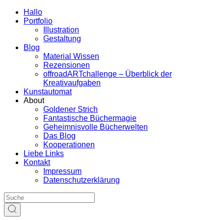
Hallo
Portfolio
Illustration
Gestaltung
Blog
Material Wissen
Rezensionen
offroadARTchallenge – Überblick der
Kreativaufgaben
Kunstautomat
About
Goldener Strich
Fantastische Büchermagie
Geheimnisvolle Bücherwelten
Das Blog
Kooperationen
Liebe Links
Kontakt
Impressum
Datenschutzerklärung