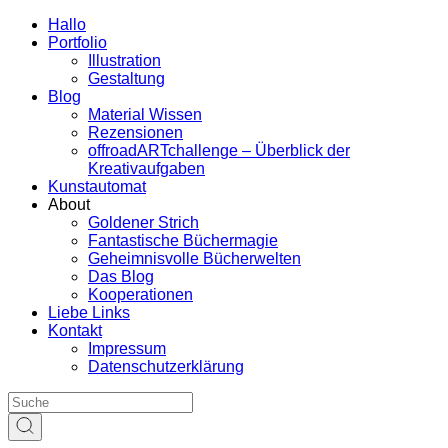
Hallo
Portfolio
Illustration
Gestaltung
Blog
Material Wissen
Rezensionen
offroadARTchallenge – Überblick der
Kreativaufgaben
Kunstautomat
About
Goldener Strich
Fantastische Büchermagie
Geheimnisvolle Bücherwelten
Das Blog
Kooperationen
Liebe Links
Kontakt
Impressum
Datenschutzerklärung