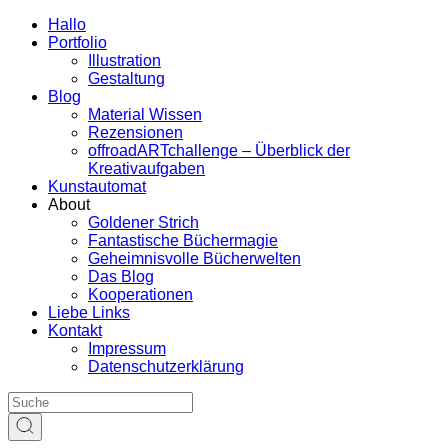
Hallo
Portfolio
Illustration
Gestaltung
Blog
Material Wissen
Rezensionen
offroadARTchallenge – Überblick der
Kreativaufgaben
Kunstautomat
About
Goldener Strich
Fantastische Büchermagie
Geheimnisvolle Bücherwelten
Das Blog
Kooperationen
Liebe Links
Kontakt
Impressum
Datenschutzerklärung