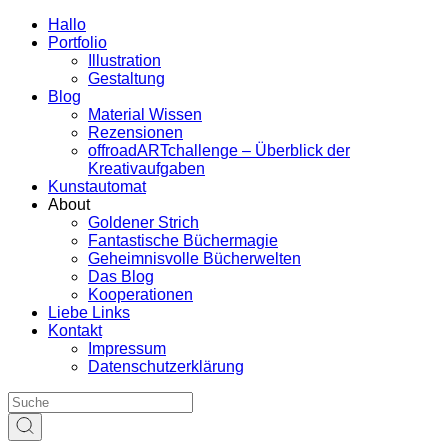
Hallo
Portfolio
Illustration
Gestaltung
Blog
Material Wissen
Rezensionen
offroadARTchallenge – Überblick der
Kreativaufgaben
Kunstautomat
About
Goldener Strich
Fantastische Büchermagie
Geheimnisvolle Bücherwelten
Das Blog
Kooperationen
Liebe Links
Kontakt
Impressum
Datenschutzerklärung