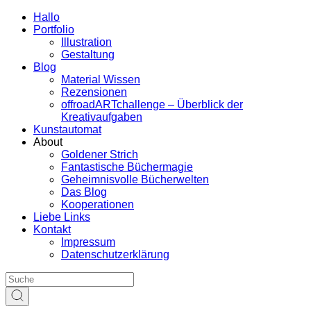
Hallo
Portfolio
Illustration
Gestaltung
Blog
Material Wissen
Rezensionen
offroadARTchallenge – Überblick der
Kreativaufgaben
Kunstautomat
About
Goldener Strich
Fantastische Büchermagie
Geheimnisvolle Bücherwelten
Das Blog
Kooperationen
Liebe Links
Kontakt
Impressum
Datenschutzerklärung