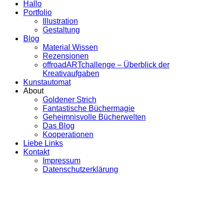
Hallo
Portfolio
Illustration
Gestaltung
Blog
Material Wissen
Rezensionen
offroadARTchallenge – Überblick der
Kreativaufgaben
Kunstautomat
About
Goldener Strich
Fantastische Büchermagie
Geheimnisvolle Bücherwelten
Das Blog
Kooperationen
Liebe Links
Kontakt
Impressum
Datenschutzerklärung