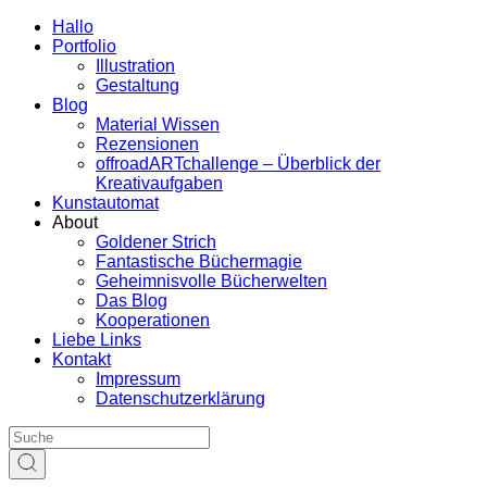
Hallo
Portfolio
Illustration
Gestaltung
Blog
Material Wissen
Rezensionen
offroadARTchallenge – Überblick der
Kreativaufgaben
Kunstautomat
About
Goldener Strich
Fantastische Büchermagie
Geheimnisvolle Bücherwelten
Das Blog
Kooperationen
Liebe Links
Kontakt
Impressum
Datenschutzerklärung