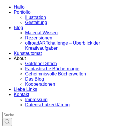
Hallo
Portfolio
Illustration
Gestaltung
Blog
Material Wissen
Rezensionen
offroadARTchallenge – Überblick der
Kreativaufgaben
Kunstautomat
About
Goldener Strich
Fantastische Büchermagie
Geheimnisvolle Bücherwelten
Das Blog
Kooperationen
Liebe Links
Kontakt
Impressum
Datenschutzerklärung