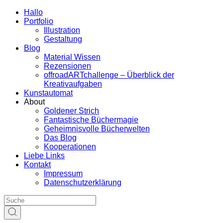
Hallo
Portfolio
Illustration
Gestaltung
Blog
Material Wissen
Rezensionen
offroadARTchallenge – Überblick der
Kreativaufgaben
Kunstautomat
About
Goldener Strich
Fantastische Büchermagie
Geheimnisvolle Bücherwelten
Das Blog
Kooperationen
Liebe Links
Kontakt
Impressum
Datenschutzerklärung