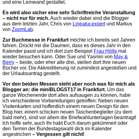
und eine Leinwand gestaltet.
Es wird also sicher eine sehr Schriftreiche Veranstaltung
– nicht nur für mich.
Auch wieder dabei sind die Blogger
aus dem letzten Jahr, Chris von
Lineatur.expert
und Markus
von
ZoomLab
.
Zur Buchmesse in Frankfurt
möchte ich bereits seit Jahren
fahren. Drückt mir die Daumen, dass es dieses Jahr in den
Kalender passt und ich dort zum Beispiel
Frau Hölle
mal
wieder besuchen kann. Oder Sue und Yasmin von
May &
Berry
– beide, oder eher alle drei, stellen dort Ihre neuen
Bücher vor. Die Akkreditierung ist zumindest angestoßen und
der Urlaubsantrag gestellt.
Vor den beiden Messen steht aber noch was für mich als
Blogger an: die miniBLOGST17 in Frankfurt.
Um das
ganze Wochenende dort alles aufsaugen zu können, habe
ich verschiedene Vorbereitungen getroffen: Neben neuen
Visitenkarten und hoffentlich einem neuen Design für den
Blog hier, einem schicken neuen Taschenbegleiter (zu dem
bald mehr), sind vor allem die Briefwahlunterlagen beantragt!
Ich hoffe sehr, auch Ihr habt Euch darum gekümmert oder
den Termin der Bundestagswahl dick im Kalender
angestrichen
– Vergessen gilt nicht!