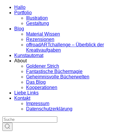
Hallo
Portfolio
Illustration
Gestaltung
Blog
Material Wissen
Rezensionen
offroadARTchallenge – Überblick der
Kreativaufgaben
Kunstautomat
About
Goldener Strich
Fantastische Büchermagie
Geheimnisvolle Bücherwelten
Das Blog
Kooperationen
Liebe Links
Kontakt
Impressum
Datenschutzerklärung