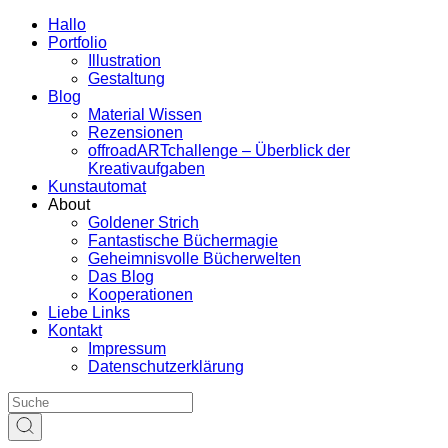
Hallo
Portfolio
Illustration
Gestaltung
Blog
Material Wissen
Rezensionen
offroadARTchallenge – Überblick der
Kreativaufgaben
Kunstautomat
About
Goldener Strich
Fantastische Büchermagie
Geheimnisvolle Bücherwelten
Das Blog
Kooperationen
Liebe Links
Kontakt
Impressum
Datenschutzerklärung