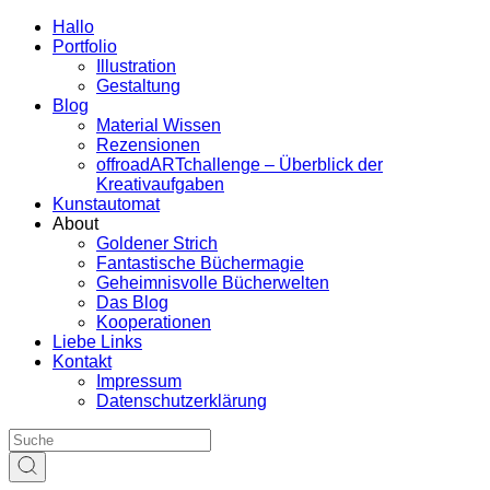
Hallo
Portfolio
Illustration
Gestaltung
Blog
Material Wissen
Rezensionen
offroadARTchallenge – Überblick der
Kreativaufgaben
Kunstautomat
About
Goldener Strich
Fantastische Büchermagie
Geheimnisvolle Bücherwelten
Das Blog
Kooperationen
Liebe Links
Kontakt
Impressum
Datenschutzerklärung