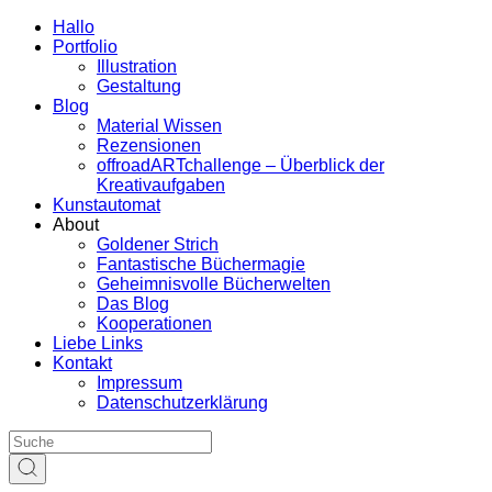
Hallo
Portfolio
Illustration
Gestaltung
Blog
Material Wissen
Rezensionen
offroadARTchallenge – Überblick der
Kreativaufgaben
Kunstautomat
About
Goldener Strich
Fantastische Büchermagie
Geheimnisvolle Bücherwelten
Das Blog
Kooperationen
Liebe Links
Kontakt
Impressum
Datenschutzerklärung