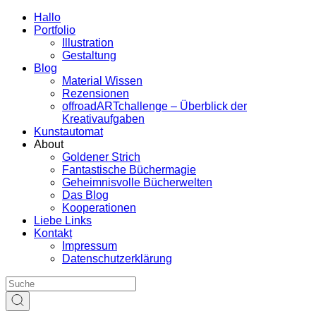
Hallo
Portfolio
Illustration
Gestaltung
Blog
Material Wissen
Rezensionen
offroadARTchallenge – Überblick der
Kreativaufgaben
Kunstautomat
About
Goldener Strich
Fantastische Büchermagie
Geheimnisvolle Bücherwelten
Das Blog
Kooperationen
Liebe Links
Kontakt
Impressum
Datenschutzerklärung