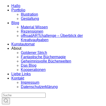
Hallo
Portfolio
Illustration
Gestaltung
Blog
Material Wissen
Rezensionen
offroadARTchallenge – Überblick der
Kreativaufgaben
Kunstautomat
About
Goldener Strich
Fantastische Büchermagie
Geheimnisvolle Bücherwelten
Das Blog
Kooperationen
Liebe Links
Kontakt
Impressum
Datenschutzerklärung