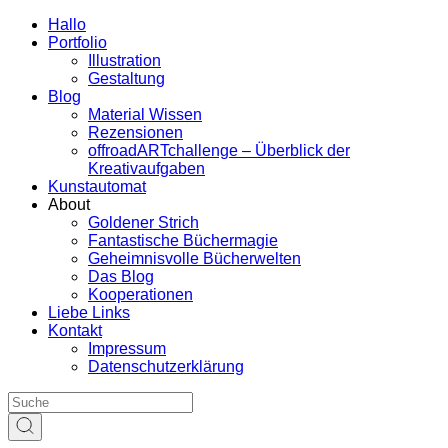
Hallo
Portfolio
Illustration
Gestaltung
Blog
Material Wissen
Rezensionen
offroadARTchallenge – Überblick der
Kreativaufgaben
Kunstautomat
About
Goldener Strich
Fantastische Büchermagie
Geheimnisvolle Bücherwelten
Das Blog
Kooperationen
Liebe Links
Kontakt
Impressum
Datenschutzerklärung